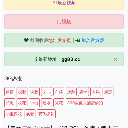
91最新视频
门视频
截图收藏
地址发布页
|
加入官方群
×
最新地址：
gg83.cc
GG热搜
偷情
校服
调教
女儿
白丝
技师
嫂子
大妈
淫荡
长腿
校花
中出
喷水
采花
360摄像头酒店偷拍
小宝探花
换妻
双飞探花